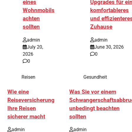
eines
Upgrades für ei
Wohnmobils
komfortableres
achten
und effizientere
sollten
Zuhause
admin
admin
July 20,
June 30, 2026
2026
0
0
Reisen
Gesundheit
Wie eine
Was Sie vor einem
Reiseversicherung
Schwangerschaftsabbru
Ihre Reisen
unbedingt beachten
sicherer macht
sollten
admin
admin