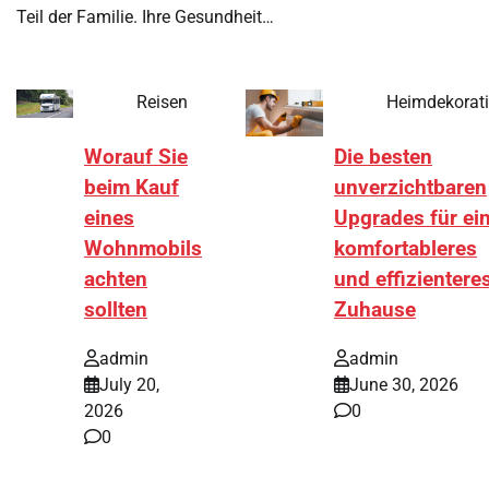
Teil der Familie. Ihre Gesundheit…
Reisen
Heimdekorat
Worauf Sie
Die besten
beim Kauf
unverzichtbaren
eines
Upgrades für ei
Wohnmobils
komfortableres
achten
und effizientere
sollten
Zuhause
admin
admin
July 20,
June 30, 2026
2026
0
0