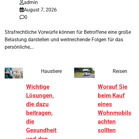
admin
August 7, 2026
0
Strafrechtliche Vorwürfe können für Betroffene eine große
Belastung darstellen und weitreichende Folgen für das
persönliche,…
Haustiere
Reisen
Wichtige
Worauf Sie
Lösungen,
beim Kauf
die dazu
eines
beitragen,
Wohnmobils
die
achten
Gesundheit
sollten
und den